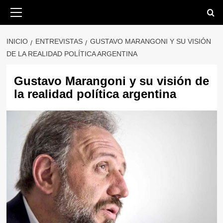
Saltar
Menú
primario
al
contenido
INICIO
ENTREVISTAS
GUSTAVO MARANGONI Y SU VISIÓN
DE LA REALIDAD POLÍTICA ARGENTINA
Gustavo Marangoni y su visión de
la realidad política argentina