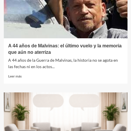
empieza
ahora”
A 44 años de Malvinas: el último vuelo y la memoria
que aún no aterriza
A 44 años de la Guerra de Malvinas, la historia no se agota en
las fechas ni en los actos...
Leer
Leer más
más
sobre
A
44
años
de
Malvinas:
el
último
vuelo