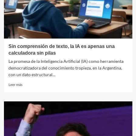
simular
que
se
comunica
Sin comprensión de texto, la IA es apenas una
calculadora sin pilas
La promesa de la Inteligencia Artificial (IA) como herramienta
democratizadora del conocimiento tropieza, en la Argentina,
con un dato estructural...
Leer
Leer más
más
sobre
Sin
comprensión
de
texto,
la
IA
es