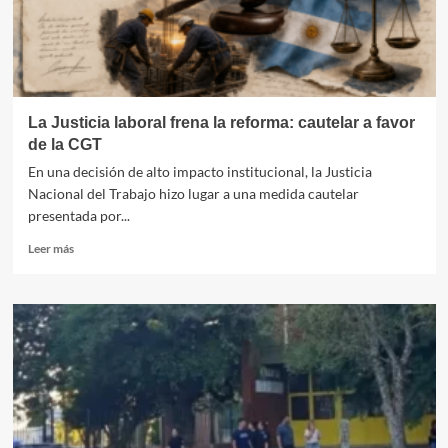
el
plan
sistemático
de
robo
de
La Justicia laboral frena la reforma: cautelar a favor
bebés
de la CGT
En una decisión de alto impacto institucional, la Justicia
Nacional del Trabajo hizo lugar a una medida cautelar
presentada por...
Leer
Leer más
más
sobre
La
Justicia
laboral
frena
la
reforma:
cautelar
a