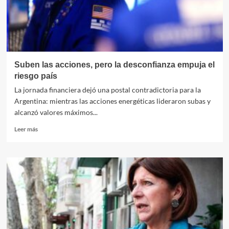
Suben las acciones, pero la desconfianza empuja el
riesgo país
La jornada financiera dejó una postal contradictoria para la
Argentina: mientras las acciones energéticas lideraron subas y
alcanzó valores máximos...
Leer
Leer más
más
sobre
Suben
las
acciones,
pero
la
desconfianza
empuja
el