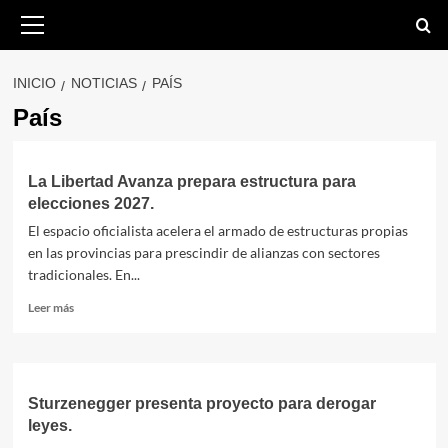
Saltar
Menú
primario
al
contenido
INICIO
NOTICIAS
PAÍS
País
La Libertad Avanza prepara estructura para
elecciones 2027.
El espacio oficialista acelera el armado de estructuras propias
en las provincias para prescindir de alianzas con sectores
tradicionales. En...
Leer
Leer más
más
sobre
La
Libertad
Avanza
Sturzenegger presenta proyecto para derogar
prepara
leyes.
estructura