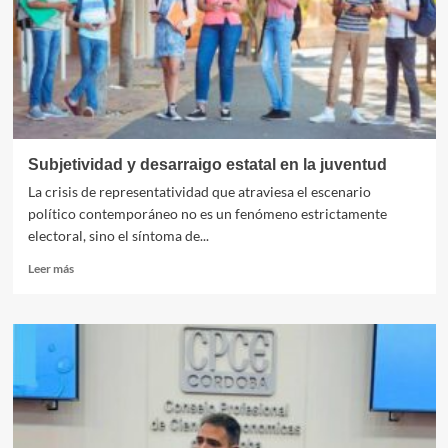
en
la
entrega
del
trofeo.
Subjetividad y desarraigo estatal en la juventud
​La crisis de representatividad que atraviesa el escenario
político contemporáneo no es un fenómeno estrictamente
electoral, sino el síntoma de...
Leer
Leer más
más
sobre
Subjetividad
y
desarraigo
estatal
en
la
juventud