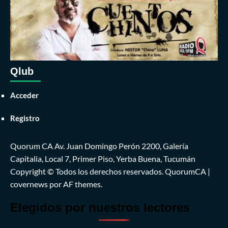
escuela
y
mató
a
un
compañero
Qlub
Acceder
Registro
Quorum CA Av. Juan Domingo Perón 2200, Galería
Capitalia, Local 7, Primer Piso, Yerba Buena, Tucumán
Copyright © Todos los derechos reservados. QuorumCA
|
covernews
por AF themes.
Elegidos por nuestros lectores