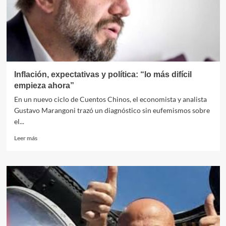
qué
ponen
en
cuestión
la
medición
de
la
Inflación, expectativas y política: “lo más difícil
pobreza
empieza ahora”
En un nuevo ciclo de Cuentos Chinos, el economista y analista
Gustavo Marangoni trazó un diagnóstico sin eufemismos sobre
el...
Leer
Leer más
más
sobre
Inflación,
expectativas
y
política:
“lo
más
difícil