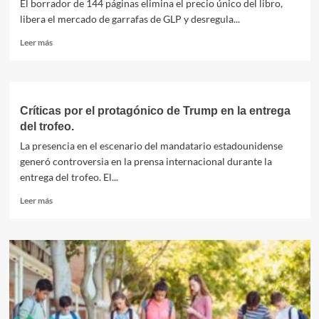
El borrador de 144 páginas elimina el precio único del libro,
para
libera el mercado de garrafas de GLP y desregula...
elecciones
2027.
Leer
Leer más
más
sobre
Sturzenegger
presenta
proyecto
Críticas por el protagónico de Trump en la entrega
para
del trofeo.
derogar
La presencia en el escenario del mandatario estadounidense
leyes.
generó controversia en la prensa internacional durante la
entrega del trofeo. El...
Leer
Leer más
más
sobre
Críticas
por
el
protagónico
de
Trump