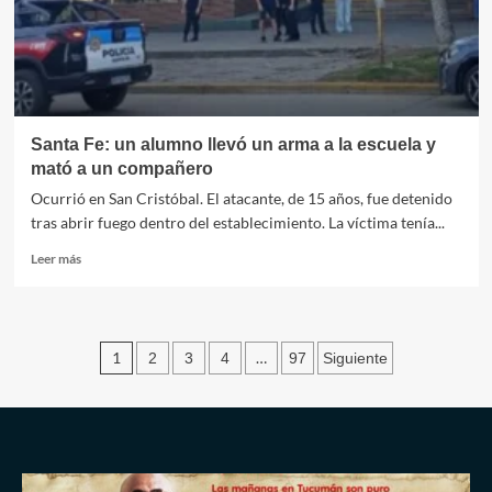
favor
de
la
CGT
Santa Fe: un alumno llevó un arma a la escuela y
mató a un compañero
Ocurrió en San Cristóbal. El atacante, de 15 años, fue detenido
tras abrir fuego dentro del establecimiento. La víctima tenía...
Leer
Leer más
más
sobre
Santa
Fe:
Paginación
1
…
2
3
4
97
Siguiente
un
alumno
de
llevó
entradas
un
arma
a
la