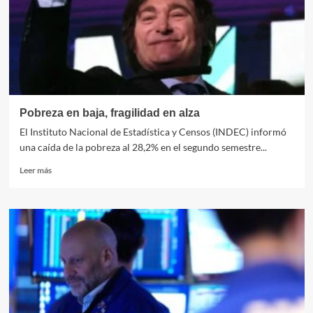
apenas
una
calculadora
sin
pilas
Pobreza en baja, fragilidad en alza
El Instituto Nacional de Estadística y Censos (INDEC) informó
una caída de la pobreza al 28,2% en el segundo semestre...
Leer
Leer más
más
sobre
Pobreza
en
baja,
fragilidad
en
alza