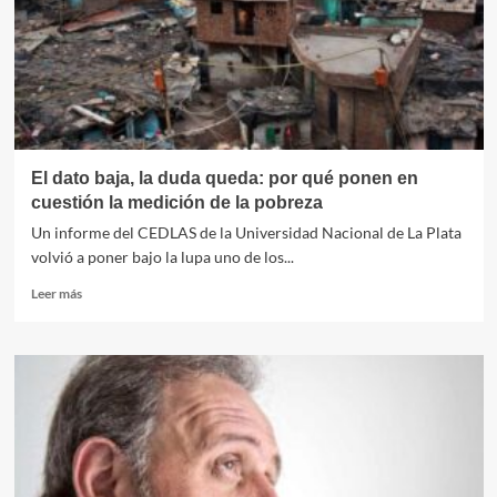
Secretarios
de
Economía
de
Municipios
y
Comunas
El dato baja, la duda queda: por qué ponen en
cuestión la medición de la pobreza
Un informe del CEDLAS de la Universidad Nacional de La Plata
volvió a poner bajo la lupa uno de los...
Leer
Leer más
más
sobre
El
dato
baja,
la
duda
queda:
por