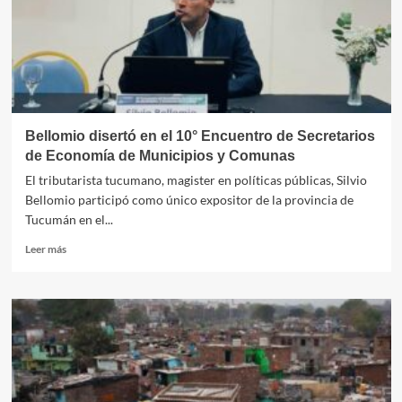
Bellomio disertó en el 10° Encuentro de Secretarios
de Economía de Municipios y Comunas
El tributarista tucumano, magister en políticas públicas, Silvio
Bellomio participó como único expositor de la provincia de
Tucumán en el...
Leer
Leer más
más
sobre
Bellomio
disertó
en
el
10°
Encuentro
de