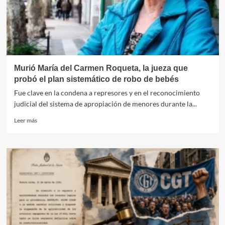
riesgo
país
Murió María del Carmen Roqueta, la jueza que
probó el plan sistemático de robo de bebés
Fue clave en la condena a represores y en el reconocimiento
judicial del sistema de apropiación de menores durante la...
Leer
Leer más
más
sobre
Murió
María
del
Carmen
Roqueta,
la
jueza
que
probó