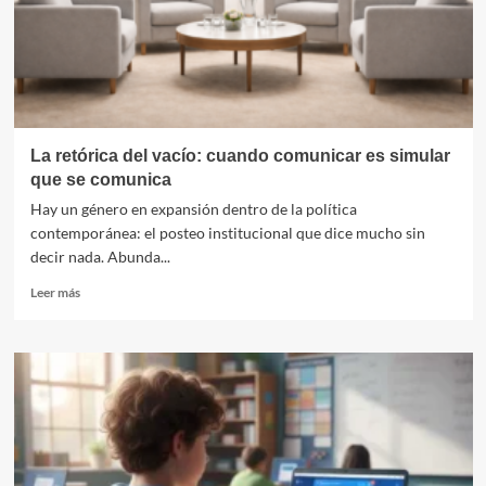
y
la
memoria
que
aún
no
aterriza
La retórica del vacío: cuando comunicar es simular
que se comunica
Hay un género en expansión dentro de la política
contemporánea: el posteo institucional que dice mucho sin
decir nada. Abunda...
Leer
Leer más
más
sobre
La
retórica
del
vacío:
cuando
comunicar
es