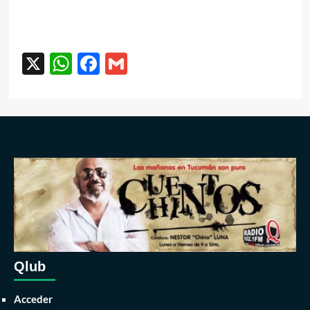
¿Has olvidado tu contraseña?
X
WhatsApp
Facebook
Gmail
Qlub
Acceder