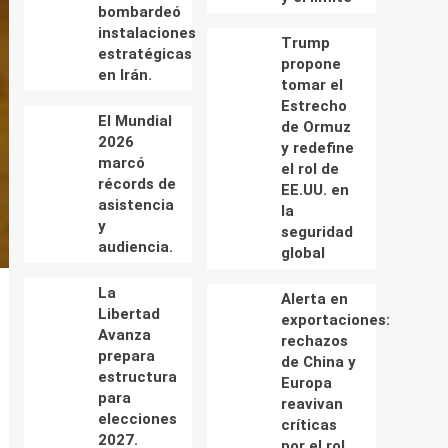
bombardeó
instalaciones
Trump
estratégicas
propone
en Irán.
tomar el
Estrecho
El Mundial
de Ormuz
2026
y redefine
marcó
el rol de
récords de
EE.UU. en
asistencia
la
y
seguridad
audiencia.
global
La
Alerta en
Libertad
exportaciones:
Avanza
rechazos
prepara
de China y
estructura
Europa
para
reavivan
elecciones
críticas
2027.
por el rol