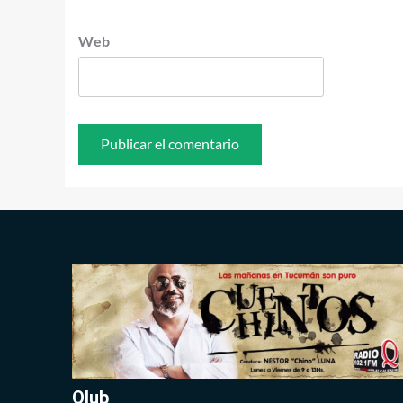
Web
Qlub