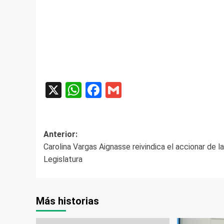
X
WhatsApp
Facebook
Gmail
Navegación
Anterior:
Carolina Vargas Aignasse reivindica el accionar de la
de
Legislatura
entradas
Más historias