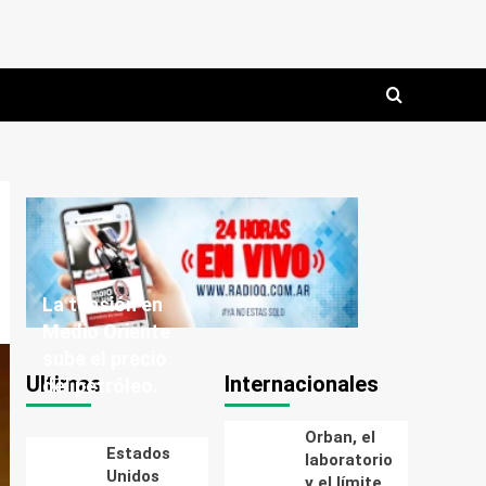
La tensión en
Medio Oriente
sube el precio
Ultimas
Internacionales
del petróleo.
Orban, el
Estados
laboratorio
Unidos
y el límite