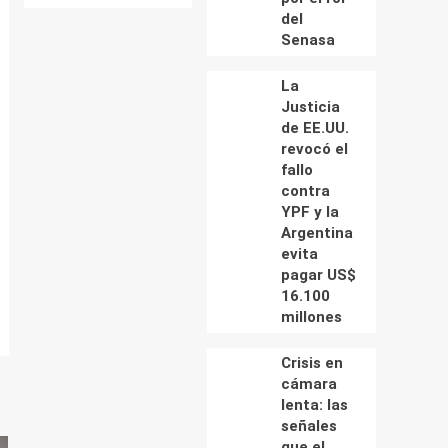
del
Senasa
La
Justicia
de EE.UU.
revocó el
fallo
contra
YPF y la
Argentina
evita
pagar US$
16.100
millones
Crisis en
cámara
lenta: las
señales
que el