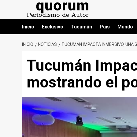
Saltar
al
contenido
Inicio
Exclusivo
Tucumán
País
Mundo
INICIO
NOTICIAS
TUCUMÁN IMPACTA INMERSIVO, UNA 
Tucumán Impact
mostrando el po