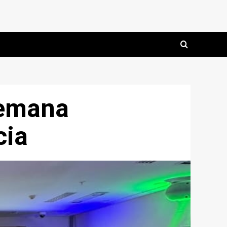
semana
cia