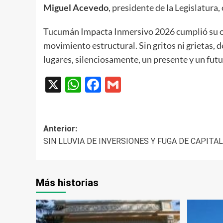
Miguel Acevedo
, presidente de la Legislatura,
Tucumán Impacta Inmersivo 2026 cumplió su obj
movimiento estructural. Sin gritos ni grietas,
lugares, silenciosamente, un presente y un futu
X
WhatsApp
Facebook
Gmail
Navegación
Anterior:
SIN LLUVIA DE INVERSIONES Y FUGA DE CAPITAL
de
entradas
Más historias