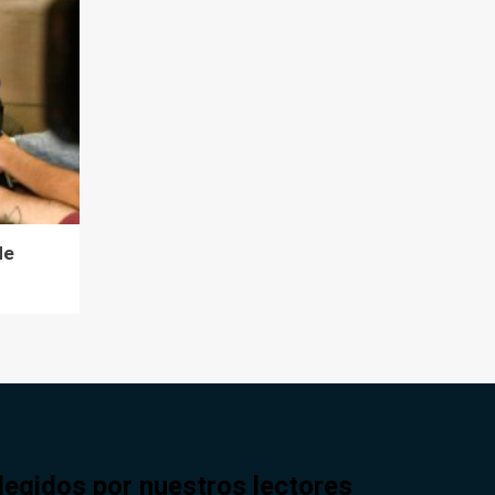
de
legidos por nuestros lectores