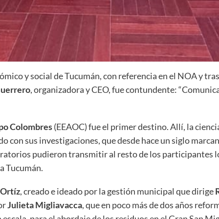
ómico y social de Tucumán, con referencia en el NOA y trasc
Guerrero
, organizadora y CEO, fue contundente: “Comunica
spo Colombres
(EEAOC) fue el primer destino. Allí, la cienc
o con sus investigaciones, que desde hace un siglo marcan 
boratorios pudieron transmitir al resto de los participantes
a a Tucumán.
Ortíz
, creado e ideado por la gestión municipal que dirige
or
Julieta Migliavacca
, que en poco más de dos años reform
n escala, para el abordaje de los residuos en el Gran San M