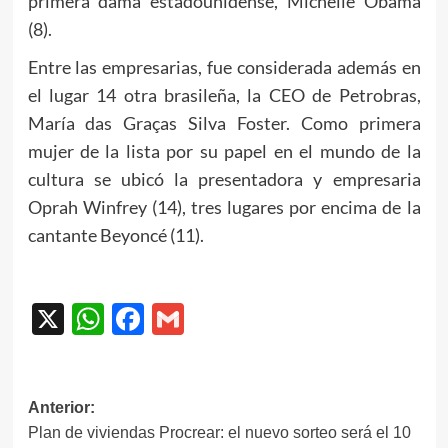
primera dama estadounidense, Michelle Obama
(8).
Entre las empresarias, fue considerada además en
el lugar 14 otra brasileña, la CEO de Petrobras,
María das Graças Silva Foster. Como primera
mujer de la lista por su papel en el mundo de la
cultura se ubicó la presentadora y empresaria
Oprah Winfrey (14), tres lugares por encima de la
cantante Beyoncé (11).
X
WhatsApp
Facebook
Gmail
Navegación
Anterior:
Plan de viviendas Procrear: el nuevo sorteo será el 10
de