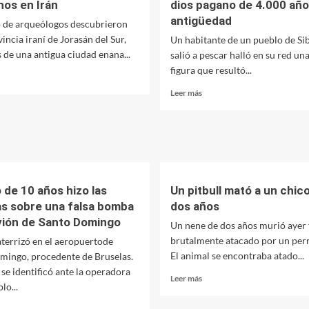
nos en Irán
dios pagano de 4.000 año
en
antigüedad
 de arqueólogos descubrieron
vigencia
vincia iraní de Jorasán del Sur,
un
Un habitante de un pueblo de Si
Régimen
s de una antigua ciudad enana...
salió a pescar halló en su red u
Municipal
figura que resultó...
er
de
ás
Regulación
Leer
Leer más
bre
Tributaria
más
escubren
que
sobre
na
ofrecerá
Siberia:
udad
amplios
se
tigua
descuentos
halló
e
sin
nanos
querer’
 de 10 años hizo las
Un pitbull mató a un chic
n
a
as sobre una falsa bomba
dos años
án
un
avión de Santo Domingo
dios
Un nene de dos años murió ayer 
pagano
brutalmente atacado por un perro
aterrizó en el aeropuertode
de
El animal se encontraba atado...
mingo, procedente de Bruselas.
4.000
se identificó ante la operadora
años
Leer
Leer más
lo...
de
más
antigüedad
sobre
er