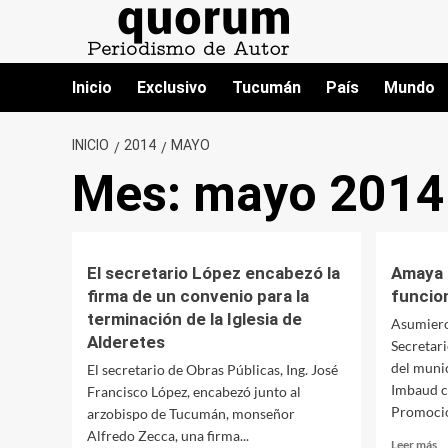
Saltar
al
contenido
Inicio
Exclusivo
Tucumán
País
Mundo
INICIO
2014
MAYO
Mes:
mayo 2014
El secretario López encabezó la
Amaya 
firma de un convenio para la
funcio
terminación de la Iglesia de
Asumiero
Alderetes
Secretari
del muni
El secretario de Obras Públicas, Ing. José
Imbaud c
Francisco López, encabezó junto al
Promoción
arzobispo de Tucumán, monseñor
Alfredo Zecca, una firma...
Le
Leer más