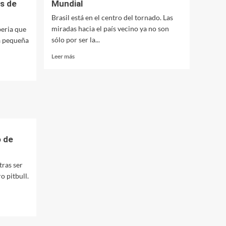
s de
Mundial
del
Brasil está en el centro del tornado. Las
pavimento
en
miradas hacia el país vecino ya no son
beria que
avenida
sólo por ser la...
na pequeña
Kirchner
Leer
al
Leer más
más
3400
sobre
–
Brasil:
3500
Las
y
niñas
Mendoza
prostitutas
al
del
2400
Mundial
o de
tras ser
 pitbull.