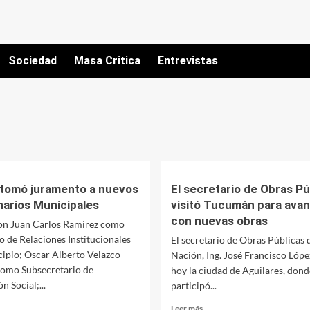
Sociedad
Masa Critica
Entrevistas
tomó juramento a nuevos
El secretario de Obras Pú
narios Municipales
visitó Tucumán para avan
con nuevas obras
n Juan Carlos Ramírez como
o de Relaciones Institucionales
El secretario de Obras Públicas d
cipio; Oscar Alberto Velazco
Nación, Ing. José Francisco López
omo Subsecretario de
hoy la ciudad de Aguilares, dond
 Social;...
participó...
er
Leer
Leer más