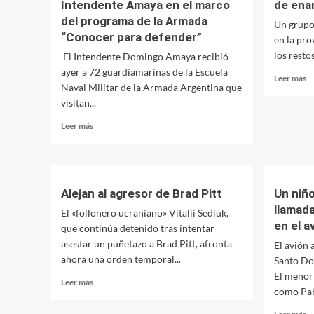
Intendente Amaya en el marco
de ena
calle
del programa de la Armada
México
Un grupo
entre
“Conocer para defender”
en la pro
República
los resto
El Intendente Domingo Amaya recibió
del
ayer a 72 guardiamarinas de la Escuela
Líbano
Le
Leer más
Naval Militar de la Armada Argentina que
y
m
San
visitan...
so
Miguel
D
Leer
Leer más
u
más
ci
sobre
an
Guardamarinas
d
visitaron
e
al
Alejan al agresor de Brad Pitt
Un niño
e
Intendente
llamad
Ir
El «follonero ucraniano» Vitalii Sediuk,
Amaya
en el 
que continúa detenido tras intentar
en
asestar un puñetazo a Brad Pitt, afronta
el
El avión 
marco
ahora una orden temporal...
Santo Do
del
El menor 
Leer
Leer más
programa
como Pab
más
de
sobre
la
Le