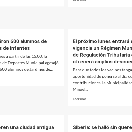
ás
más
bre
sobre
maya
El
omó
secretario
uramento
de
Obras
uevos
Públicas
áron 600 alumnos de
El próximo lunes entrará 
ncionarios
visitó
s de infantes
vigencia un Régimen Muni
nicipales
Tucumán
de Regulación Tributaria
para
es a partir de las 15.00, la
avanzar
ofrecerá amplios descue
n de Deportes Municipal agasajó
con
600 alumnos de Jardines de...
Para que todos los vecinos tenga
nuevas
oportunidad de ponerse al día c
obras
er
contribuciones, la Municipalida
ás
Miguel...
bre
asajáron
Leer
Leer más
00
más
lumnos
sobre
e
El
rdines
próximo
e
lunes
ren una ciudad antigua
Siberia: se halló sin quere
fantes
entrará