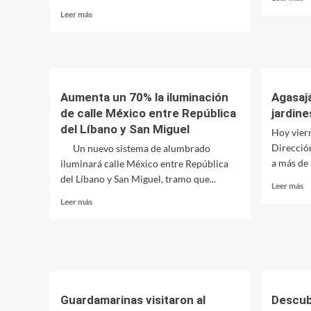
m
Leer
Leer más
so
más
A
sobre
t
El
j
secretario
a
López
n
encabezó
Aumenta un 70% la iluminación
Agasaj
fu
la
de calle México entre República
jardine
Mu
firma
del Líbano y San Miguel
de
Hoy viern
un
Direcció
Un nuevo sistema de alumbrado
convenio
a más de 
iluminará calle México entre República
para
del Líbano y San Miguel, tramo que...
la
Le
Leer más
terminación
m
Leer
Leer más
de
so
más
la
Ag
sobre
Iglesia
6
Aumenta
de
a
un
Alderetes
d
70%
ja
la
d
iluminación
Guardamarinas visitaron al
Descub
in
de