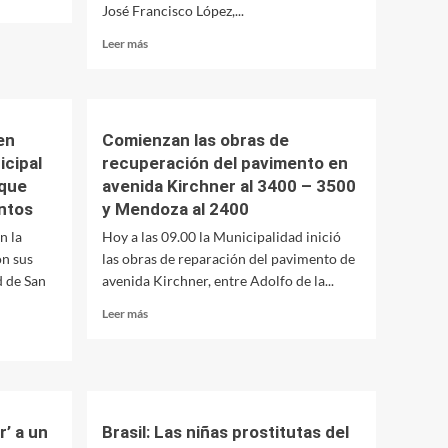
José Francisco López,...
Leer
Leer más
más
sobre
El
Ministerio
de
en
Comienzan las obras de
Planificación
cipal
recuperación del pavimento en
encabezó
 que
avenida Kirchner al 3400 – 3500
la
ntos
y Mendoza al 2400
apertura
de
n la
Hoy a las 09.00 la Municipalidad inició
sobres
on sus
las obras de reparación del pavimento de
para
d de San
avenida Kirchner, entre Adolfo de la...
la
construcción
Leer
Leer más
del
más
Aprovechamiento
sobre
Multipropósito
Comienzan
Chihuido
las
I
obras
de
r’ a un
Brasil: Las niñas prostitutas del
recuperación