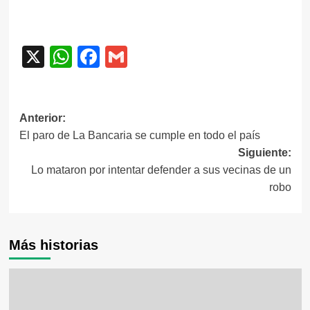
X
WhatsApp
Facebook
Gmail
Navegación
Anterior:
El paro de La Bancaria se cumple en todo el país
de
Siguiente:
entradas
Lo mataron por intentar defender a sus vecinas de un
robo
Más historias