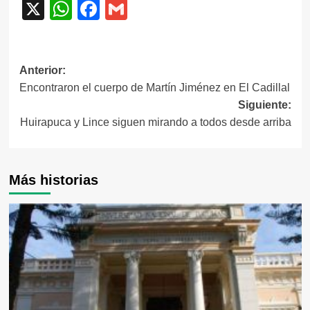
X
WhatsApp
Facebook
Gmail
Navegación
Anterior:
Encontraron el cuerpo de Martín Jiménez en El Cadillal
de
Siguiente:
entradas
Huirapuca y Lince siguen mirando a todos desde arriba
Más historias