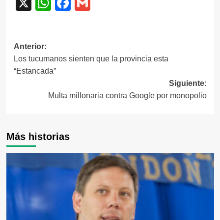
X
WhatsApp
Facebook
Gmail
Navegación
Anterior:
Los tucumanos sienten que la provincia esta
de
“Estancada”
entradas
Siguiente:
Multa millonaria contra Google por monopolio
Más historias