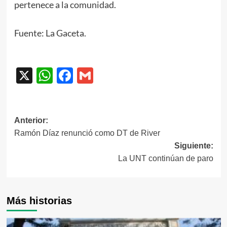
pertenece a la comunidad.
Fuente: La Gaceta.
X
WhatsApp
Facebook
Gmail
Navegación
Anterior:
Ramón Díaz renunció como DT de River
de
Siguiente:
entradas
La UNT continúan de paro
Más historias