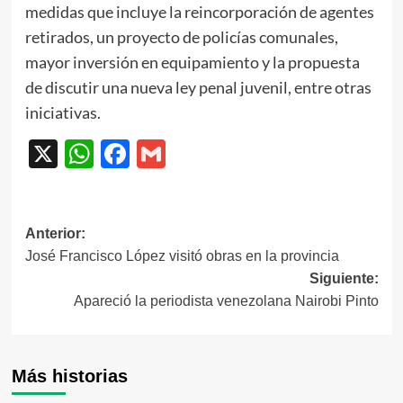
medidas que incluye la reincorporación de agentes
retirados, un proyecto de policías comunales,
mayor inversión en equipamiento y la propuesta
de discutir una nueva ley penal juvenil, entre otras
iniciativas.
X
WhatsApp
Facebook
Gmail
Navegación
Anterior:
José Francisco López visitó obras en la provincia
de
Siguiente:
entradas
Apareció la periodista venezolana Nairobi Pinto
Más historias