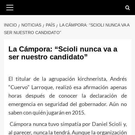
Saltar
Menú
primario
al
contenido
INICIO
NOTICIAS
PAÍS
LA CÁMPORA: “SCIOLI NUNCA VA A
SER NUESTRO CANDIDATO”
La Cámpora: “Scioli nunca va a
ser nuestro candidato”
El titular de la agrupación kirchnerista, Andrés
“Cuervo” Larroque, realizó esa afirmación apenas
horas después de conocer la declaración de
emergencia en seguridad del gobernador. Aún no
saben con quién jugarán en 2015.
Cámpora
nunca tuvo simpatía por
Daniel Scioli
y,
al parecer, nunca la tendrá. Aunque la organización