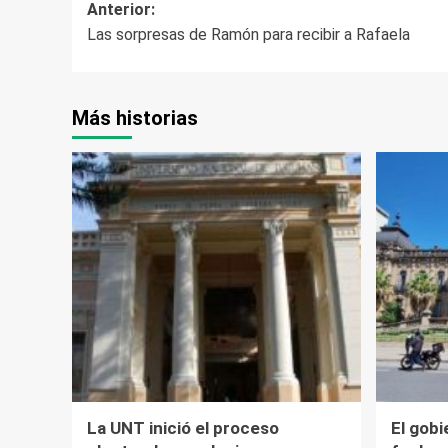
Navegación
Anterior:
Las sorpresas de Ramón para recibir a Rafaela
de
entradas
Más historias
La UNT inició el proceso
El gobi