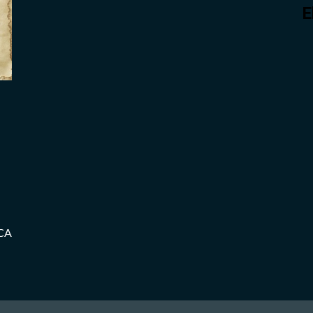
E
mCA