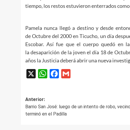
tiempo, los restos estuvieron enterrados como
Pamela nunca llegó a destino y desde entonc
de
Octubre
del 2000 en Ticucho,
un día
despu
Escobar
. Así fue que el cuerpo quedó en la
la
desaparición
de la joven el día 18 de Octub
años la Justicia deberá abrir una nueva investi
X
WhatsApp
Facebook
Gmail
Navegación
Anterior:
Barrio San José: luego de un intento de robo, vecin
de
terminó en el Padilla
entradas