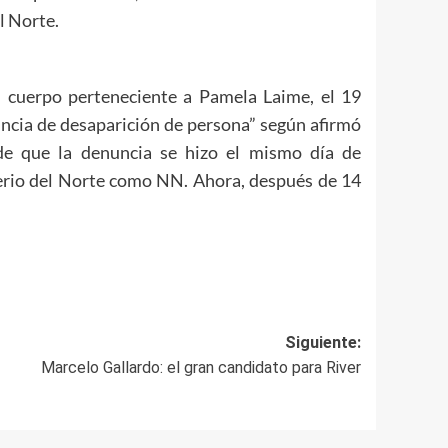
l Norte.
l cuerpo
perteneciente a Pamela Laime
, el
19
uncia de desaparición de persona” s
egún afirmó
 de que la denuncia se hizo el mismo día de
rio del Norte
como NN. Ahora,
después
de 14
Siguiente:
Marcelo Gallardo: el gran candidato para River