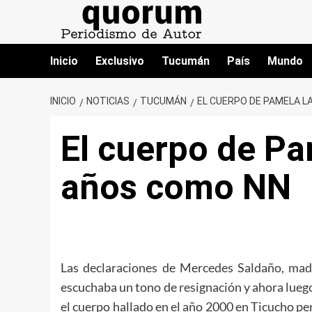
Saltar
al
contenido
Inicio
Exclusivo
Tucumán
País
Mundo
INICIO
NOTICIAS
TUCUMÁN
EL CUERPO DE PAMELA 
El cuerpo de Pa
años como NN
Las declaraciones de Mercedes Saldaño, madr
escuchaba un tono de resignación y ahora lueg
el cuerpo hallado en el año 2000 en Ticucho p