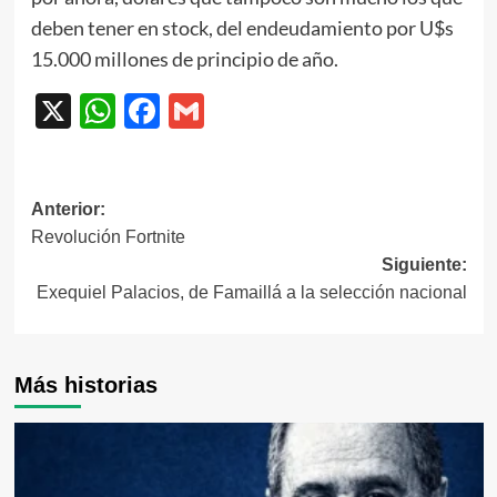
deben tener en stock, del endeudamiento por U$s
15.000 millones de principio de año.
X
WhatsApp
Facebook
Gmail
Navegación
Anterior:
Revolución Fortnite
de
Siguiente:
entradas
Exequiel Palacios, de Famaillá a la selección nacional
Más historias