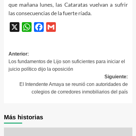
que mañana lunes, las Cataratas vuelvan a sufrir
las consecuencias de la fuerte ríada.
X
WhatsApp
Facebook
Gmail
Navegación
Anterior:
Los fundamentos de Lijo son suficientes para iniciar el
de
juicio político dijo la oposición
entradas
Siguiente:
El Intendente Amaya se reunió con autoridades de
colegios de corredores inmobiliarios del país
Más historias