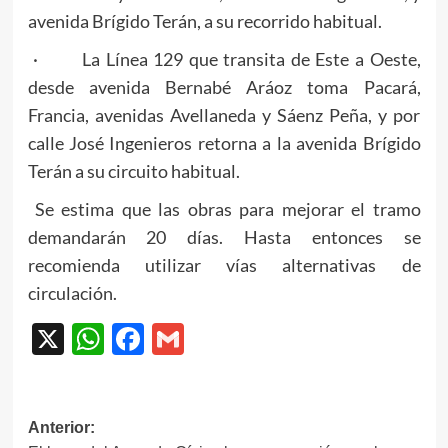
avenida Brígido Terán, a su recorrido habitual.
· La Línea 129 que transita de Este a Oeste,
desde avenida Bernabé Aráoz toma Pacará,
Francia, avenidas Avellaneda y Sáenz Peña, y por
calle José Ingenieros retorna a la avenida Brígido
Terán a su circuito habitual.
Se estima que las obras para mejorar el tramo
demandarán 20 días. Hasta entonces se
recomienda utilizar vías alternativas de
circulación.
X
WhatsApp
Facebook
Gmail
Navegación
Anterior: