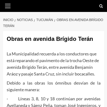
Saltar
Menú
primario
al
contenido
INICIO
NOTICIAS
TUCUMÁN
OBRAS EN AVENIDA BRÍGIDO
TERÁN
Obras en avenida Brígido Terán
La Municipalidad recuerda a los conductores que
está reparando el pavimento de la trocha Oeste de
avenida Brígido Terán, entre avenida Benjamín
Aráoz y pasaje Santa Cruz, sin incluir bocacalles.
Debido a las obras los ómnibus desvían de la
siguiente manera:
· Líneas 3, 8, 10 y 18 continúan por avenidas
Avellaneda y Sáenz Peña, toman José Ingenieros, y