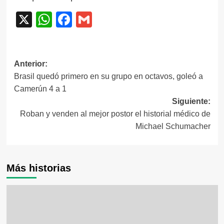
X
WhatsApp
Facebook
Gmail
Navegación
Anterior:
Brasil quedó primero en su grupo en octavos, goleó a
de
Camerún 4 a 1
entradas
Siguiente:
Roban y venden al mejor postor el historial médico de
Michael Schumacher
Más historias