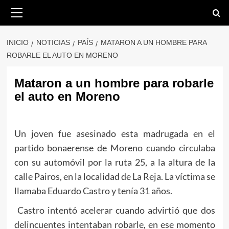
Saltar
Menú
primario
al
contenido
INICIO
NOTICIAS
PAÍS
MATARON A UN HOMBRE PARA
ROBARLE EL AUTO EN MORENO
Mataron a un hombre para robarle
el auto en Moreno
Un joven fue asesinado esta madrugada en el
partido bonaerense de Moreno cuando circulaba
con su automóvil por la ruta 25, a la altura de la
calle Pairos, en la localidad de La Reja. La víctima se
llamaba Eduardo Castro y tenía 31 años.
Castro intentó acelerar cuando advirtió que dos
delincuentes intentaban robarle, en ese momento