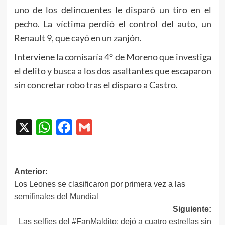
uno de los delincuentes le disparó un tiro en el
pecho. La víctima perdió el control del auto, un
Renault 9, que cayó en un zanjón.
Interviene la comisaría 4° de Moreno que investiga
el delito y busca a los dos asaltantes que escaparon
sin concretar robo tras el disparo a Castro.
X
WhatsApp
Facebook
Gmail
Navegación
Anterior:
Los Leones se clasificaron por primera vez a las
de
semifinales del Mundial
entradas
Siguiente:
Las selfies del #FanMaldito: dejó a cuatro estrellas sin