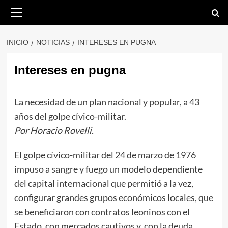
Saltar
Menú
primario
al
contenido
INICIO
NOTICIAS
INTERESES EN PUGNA
Intereses en pugna
La necesidad de un plan nacional y popular, a 43
años del golpe cívico-militar.
Por Horacio Rovelli.
El golpe cívico-militar del 24 de marzo de 1976
impuso a sangre y fuego un modelo dependiente
del capital internacional que permitió a la vez,
configurar grandes grupos económicos locales, que
se beneficiaron con contratos leoninos con el
Estado, con mercados cautivos y, con la deuda