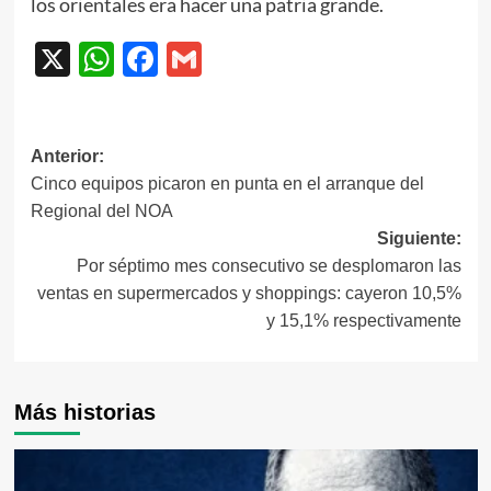
los orientales era hacer una patria grande.
X
WhatsApp
Facebook
Gmail
Navegación
Anterior:
Cinco equipos picaron en punta en el arranque del
de
Regional del NOA
entradas
Siguiente:
Por séptimo mes consecutivo se desplomaron las
ventas en supermercados y shoppings: cayeron 10,5%
y 15,1% respectivamente
Más historias