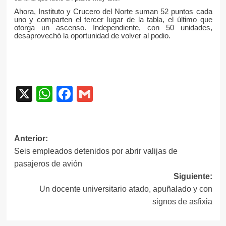
Ahora, Instituto y Crucero del Norte suman 52 puntos cada
uno y comparten el tercer lugar de la tabla, el último que
otorga un ascenso. Independiente, con 50 unidades,
desaprovechó la oportunidad de volver al podio.
X
WhatsApp
Facebook
Gmail
Navegación
Anterior:
Seis empleados detenidos por abrir valijas de
de
pasajeros de avión
entradas
Siguiente:
Un docente universitario atado, apuñalado y con
signos de asfixia