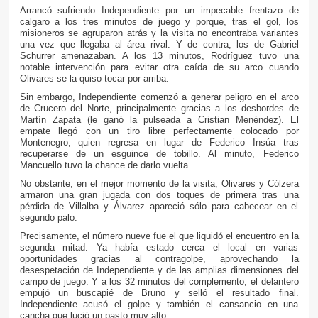
Arrancó sufriendo Independiente por un impecable frentazo de
calgaro a los tres minutos de juego y porque, tras el gol, los
misioneros se agruparon atrás y la visita no encontraba variantes
una vez que llegaba al área rival. Y de contra, los de Gabriel
Schurrer amenazaban. A los 13 minutos, Rodríguez tuvo una
notable intervención para evitar otra caída de su arco cuando
Olivares se la quiso tocar por arriba.
Sin embargo, Independiente comenzó a generar peligro en el arco
de Crucero del Norte, principalmente gracias a los desbordes de
Martín Zapata (le ganó la pulseada a Cristian Menéndez). El
empate llegó con un tiro libre perfectamente colocado por
Montenegro, quien regresa en lugar de Federico Insúa tras
recuperarse de un esguince de tobillo. Al minuto, Federico
Mancuello tuvo la chance de darlo vuelta.
No obstante, en el mejor momento de la visita, Olivares y Cólzera
armaron una gran jugada con dos toques de primera tras una
pérdida de Villalba y Álvarez apareció sólo para cabecear en el
segundo palo.
Precisamente, el número nueve fue el que liquidó el encuentro en la
segunda mitad. Ya había estado cerca el local en varias
oportunidades gracias al contragolpe, aprovechando la
desespetación de Independiente y de las amplias dimensiones del
campo de juego. Y a los 32 minutos del complemento, el delantero
empujó un buscapié de Bruno y selló el resultado final.
Independiente acusó el golpe y también el cansancio en una
cancha que lució un pasto muy alto.