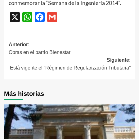
conmemorar la “Semana de la Ingeniería 2014”.
X
WhatsApp
Facebook
Gmail
Navegación
Anterior:
Obras en el barrio Bienestar
de
Siguiente:
entradas
Está vigente el “Régimen de Regularización Tributaria”
Más historias