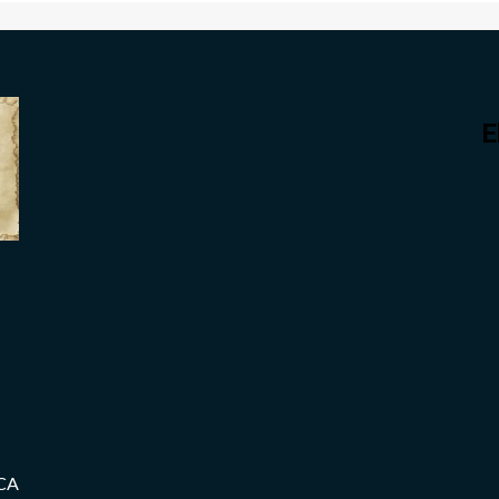
E
mCA