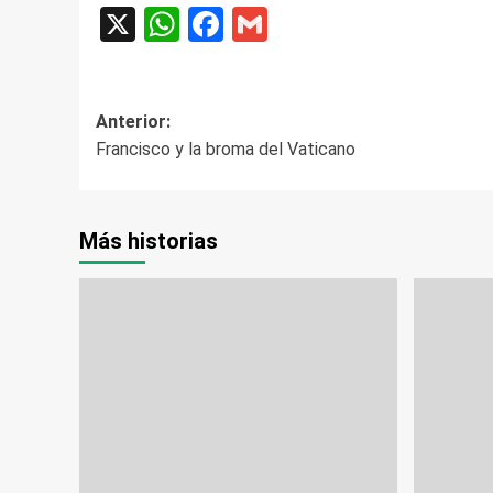
X
WhatsApp
Facebook
Gmail
Navegación
Anterior:
Francisco y la broma del Vaticano
de
entradas
Más historias