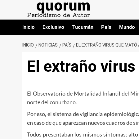
Saltar
al
contenido
Inicio
Exclusivo
Tucumán
País
Mundo
INICIO
NOTICIAS
PAÍS
EL EXTRAÑO VIRUS QUE MATÓ 
El extraño viru
El Observatorio de Mortalidad Infantil del Min
norte del conurbano.
Por eso, el sistema de vigilancia epidemiológic
en caso de que aparezcan nuevos cuadros de sim
Todos presentaban los mismos síntomas: alto n