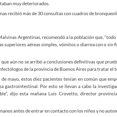
estaban muy deteriorados.
ntinas recibió más de 30 consultas con cuadros de bronqueol
alvinas Argentinas, recomendó a la población que, “todo
ías superiores aéreas simples, vómitos o diarrea con o sin f
n que aún no se arribó a conclusiones definitivas que prueb
fectólogos de la provincia de Buenos Aires para tratar el 
 de mayo, estos diez pacientes tenían en común que emp
 gastrointestinal. Por esto se llevan a cabo la investigac
ble”, dijo esta mañana Luis Crovetto, director provinci
 manos antes de entrar en contacto con los niños y no auto