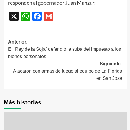
responden al gobernador Juan Manzur.
X
WhatsApp
Facebook
Gmail
Navegación
Anterior:
El “Rey de la Soja” defendió la suba del impuesto a los
de
bienes personales
entradas
Siguiente:
Atacaron con armas de fuego al equipo de La Florida
en San José
Más historias