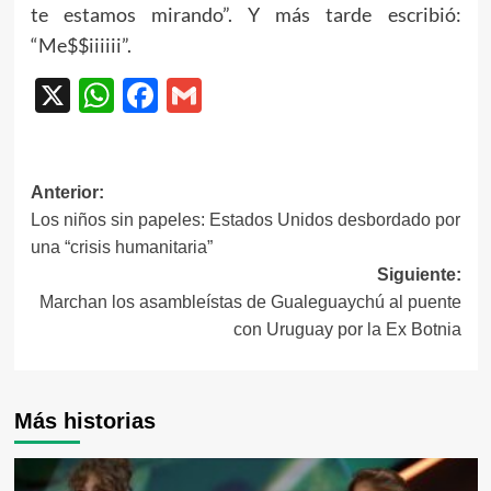
te estamos mirando”. Y más tarde escribió:
“Me$$iiiiii”.
X
WhatsApp
Facebook
Gmail
Navegación
Anterior:
Los niños sin papeles: Estados Unidos desbordado por
de
una “crisis humanitaria”
entradas
Siguiente:
Marchan los asambleístas de Gualeguaychú al puente
con Uruguay por la Ex Botnia
Más historias