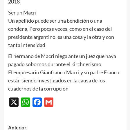
2018
Ser un Macri
Un apellido puede ser una bendición o una
condena. Pero pocas veces, como en el caso del
presidente argentino, es una cosa y la otra y con
tanta intensidad
El hermano de Macri niega ante un juez que haya
pagado sobornos durante el kirchnerismo
El empresario Gianfranco Macri y su padre Franco
están siendo investigados en la causa de los
cuadernos de la corrupción
X
WhatsApp
Facebook
Gmail
Navegación
Anterior: