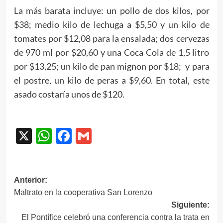
La más barata incluye: un pollo de dos kilos, por
$38; medio kilo de lechuga a $5,50 y un kilo de
tomates por $12,08 para la ensalada; dos cervezas
de 970 ml por $20,60 y una Coca Cola de 1,5 litro
por $13,25; un kilo de pan mignon por $18; y para
el postre, un kilo de peras a $9,60. En total, este
asado costaría unos de $120.
X
WhatsApp
Facebook
Gmail
Navegación
Anterior:
Maltrato en la cooperativa San Lorenzo
de
Siguiente:
entradas
El Pontífice celebró una conferencia contra la trata en