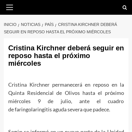
Saltar
Menú
primario
al
contenido
INICIO
NOTICIAS
PAÍS
CRISTINA KIRCHNER DEBERÁ
SEGUIR EN REPOSO HASTA EL PRÓXIMO MIÉRCOLES
Cristina Kirchner deberá seguir en
reposo hasta el próximo
miércoles
Cristina Kirchner permanecerá en reposo en la
Quinta Residencial de Olivos hasta el próximo
miércoles 9 de julio, ante el cuadro
de faringolaringitis aguda severa que padece.
Según se informó en un nuevo parte de la Unidad