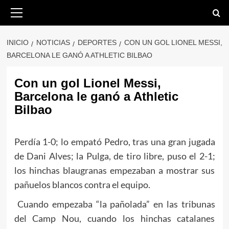
Saltar
Menú
primario
al
contenido
INICIO
NOTICIAS
DEPORTES
CON UN GOL LIONEL MESSI,
BARCELONA LE GANÓ A ATHLETIC BILBAO
Con un gol Lionel Messi,
Barcelona le ganó a Athletic
Bilbao
Perdía 1-0; lo empató Pedro, tras una gran jugada
de Dani Alves; la Pulga, de tiro libre, puso el 2-1;
los hinchas blaugranas empezaban a mostrar sus
pañuelos blancos contra el equipo.
Cuando empezaba “la pañolada” en las tribunas
del Camp Nou, cuando los hinchas catalanes