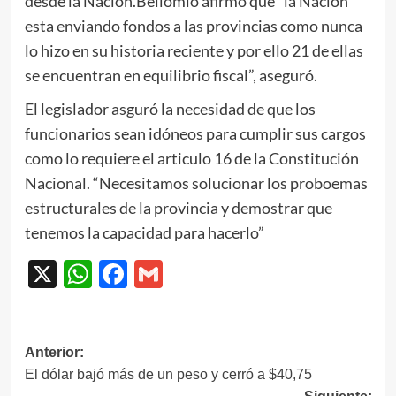
desde la Nación.
Bellomio afirmó que “la Nación
esta enviando fondos a las provincias como nunca
lo hizo en su historia reciente y por ello 21 de ellas
se encuentran en equilibrio fiscal”, aseguró.
El legislador asguró la necesidad de que los
funcionarios sean idóneos para cumplir sus cargos
como lo requiere el articulo 16 de la Constitución
Nacional. “Necesitamos solucionar los proboemas
estructurales de la provincia y demostrar que
tenemos la capacidad para hacerlo”
X
WhatsApp
Facebook
Gmail
Navegación
Anterior:
El dólar bajó más de un peso y cerró a $40,75
de