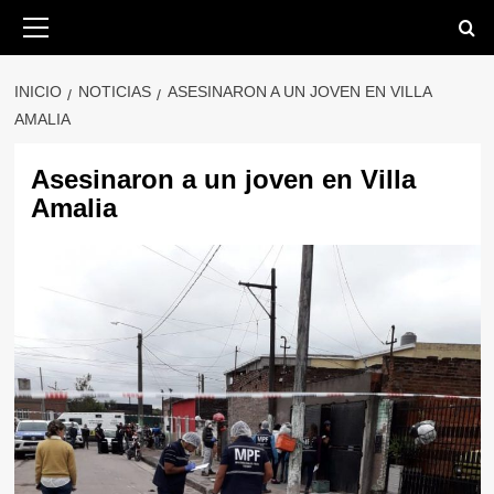
Saltar
Menú
primario
al
contenido
INICIO
NOTICIAS
ASESINARON A UN JOVEN EN VILLA
AMALIA
Asesinaron a un joven en Villa
Amalia