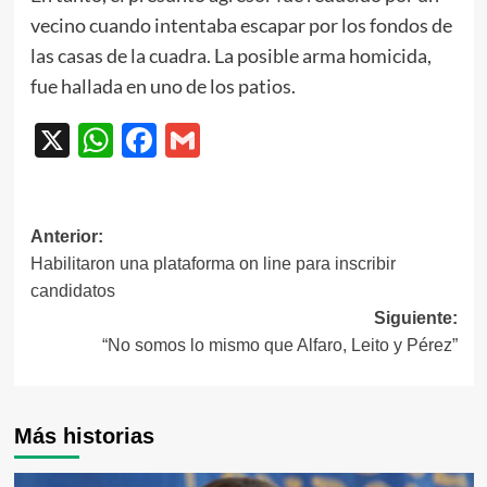
vecino cuando intentaba escapar por los fondos de
las casas de la cuadra. La posible arma homicida,
fue hallada en uno de los patios.
X
WhatsApp
Facebook
Gmail
Navegación
Anterior:
Habilitaron una plataforma on line para inscribir
de
candidatos
entradas
Siguiente:
“No somos lo mismo que Alfaro, Leito y Pérez”
Más historias